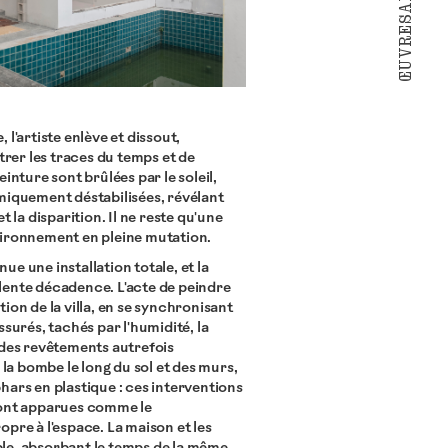
ŒUVRES
l'artiste enlève et dissout,
strer les traces du temps et de
inture sont brûlées par le soleil,
miquement déstabilisées, révélant
t la disparition. Il ne reste qu'une
vironnement en pleine mutation.
e une installation totale, et la
a lente décadence. L'acte de peindre
ion de la villa, en se synchronisant
ssurés, tachés par l'humidité, la
 des revêtements autrefois
 la bombe le long du sol et des murs,
hars en plastique : ces interventions
sont apparues comme le
pre à l'espace. La maison et les
le, absorbant le temps de la même