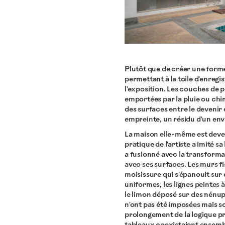
Plutôt que de créer une forme, 
permettant à la toile d'enregi
l'exposition. Les couches de pe
emportées par la pluie ou chi
des surfaces entre le devenir e
empreinte, un résidu d'un en
La maison elle-même est devenu
pratique de l'artiste a imité s
a fusionné avec la transformat
avec ses surfaces. Les murs fi
moisissure qui s'épanouit sur
uniformes, les lignes peintes à
le limon déposé sur des nénup
n'ont pas été imposées mais 
prolongement de la logique pro
tableaux coexistaient ensemb